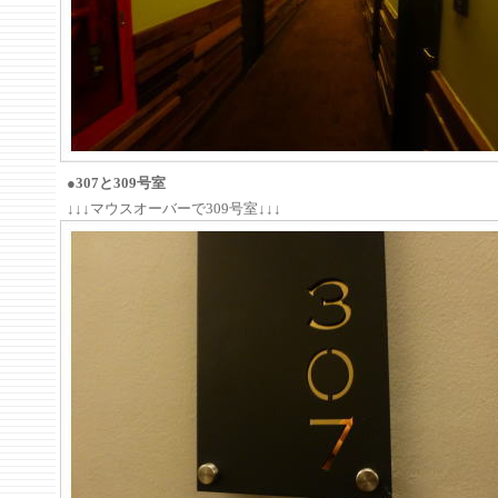
●307と309号室
↓↓↓マウスオーバーで309号室↓↓↓