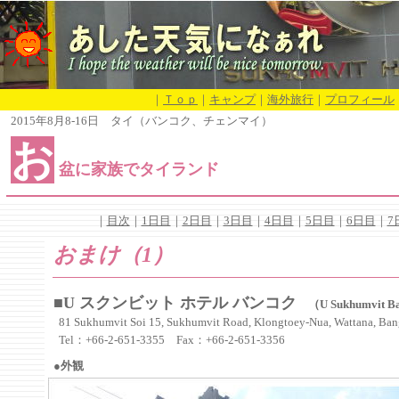
｜
Ｔｏｐ
｜
キャンプ
｜
海外旅行
｜
プロフィール
2015年8月8-16日 タイ（バンコク、チェンマイ）
お
盆に家族でタイランド
｜
目次
｜
1日目
｜
2日目
｜
3日目
｜
4日目
｜
5日目
｜
6日目
｜
7
おまけ（1）
■U スクンビット ホテル バンコク
（U Sukhumvit B
81 Sukhumvit Soi 15, Sukhumvit Road, Klongtoey-Nua, Wattana, Ba
Tel：+66-2-651-3355 Fax：+66-2-651-3356
●外観