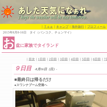
｜
Ｔｏｐ
｜
キャンプ
｜
海外旅行
｜
プロフィール
2015年8月8-16日 タイ（バンコク、チェンマイ）
お
盆に家族でタイランド
｜
目次
｜
1日目
｜
2日目
｜
3日目
｜
4日目
｜
5日目
｜
6日目
｜
7
９日目
-8月16日（日）-
■最終日は帰るだけ
●スワンナプーム空港へ