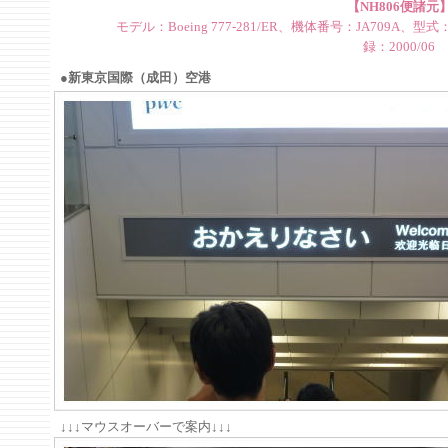
【NH806便諸元
モデル：Boeing 777-281/ER、機体番号：JA709A、型式：
録：2000/06
●新東京国際（成田）空港
↓↓↓マウスオーバーで案内↓↓↓