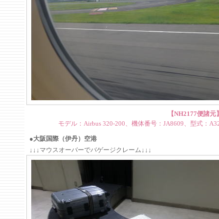
【NH2177便諸元
モデル：Airbus 320-200、機体番号：JA8609、型式：A3
●大阪国際（伊丹）空港
↓↓↓マウスオーバーでバゲージクレーム↓↓↓