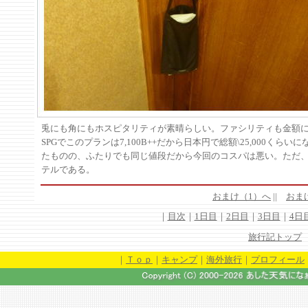
兎にも角にもホスピタリティが素晴らしい。ファシリティも金額
SPGでこのプランは7,100B++だから日本円で総額\25,000くらい
たものの、ふたりでも同じ値段だから今回のコスパは悪い。ただ
テルである。
おまけ（1）へ
|
|
おま
｜
目次
｜
1日目
｜
2日目
｜
3日目
｜
4日
旅行記トップ
｜
Ｔｏｐ
｜
キャンプ
｜
海外旅行
｜
プロフィール