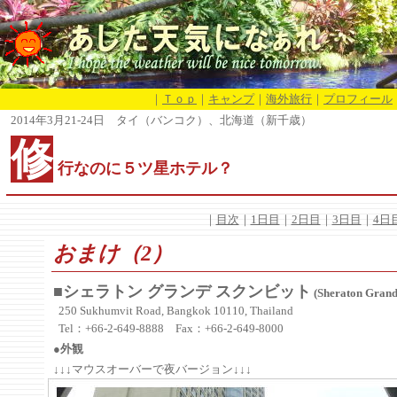
｜
Ｔｏｐ
｜
キャンプ
｜
海外旅行
｜
プロフィール
2014年3月21-24日 タイ（バンコク）、北海道（新千歳）
修
行なのに５ツ星ホテル？
｜
目次
｜
1日目
｜
2日目
｜
3日目
｜
4日
おまけ（2）
■シェラトン グランデ スクンビット
(Sheraton Grand
250 Sukhumvit Road, Bangkok 10110, Thailand
Tel：+66-2-649-8888 Fax：+66-2-649-8000
●外観
↓↓↓マウスオーバーで夜バージョン↓↓↓