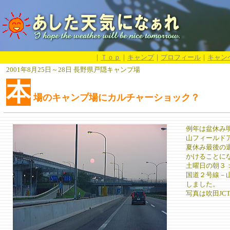
｜
Ｔｏｐ
｜
キャンプ
｜
プロフィール
｜
キャン
2001年8月25日～28日 長野県戸隠キャンプ場
本
場のキャンプ場にカルチャーショック？
例年は盆休み
山フィールド
夏休み最後の
かけることに
土曜日の朝３
国道２号線－
しました。
写真は吹田JC