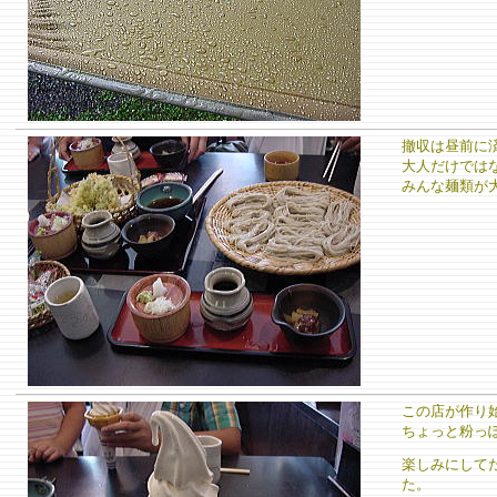
撤収は昼前に
大人だけでは
みんな麺類が
この店が作り始
ちょっと粉っぽ
楽しみにして
た。