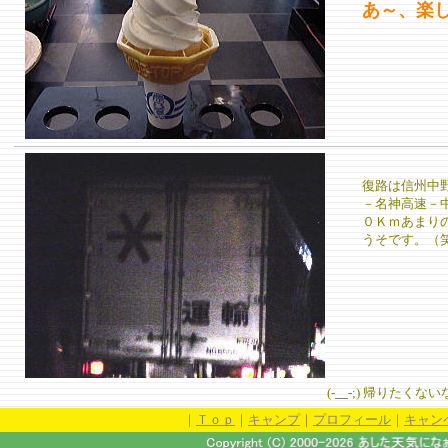
あ～、楽
復路は信州中
－名神高速－
０Ｋｍあまり
うそです。（
(-
＿
-;) 帰りたくないな
｜
Ｔｏｐ
｜
キャンプ
｜
プロフィール
｜
キャン