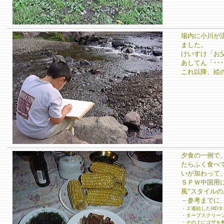
場内に小川が
ました。
けいすけ「お
あしてん「･
これ以降、絵の
夕食の一例で
たらふく食べ
いが加わって
ＳＰＷ中国用
風”スタイル
－参考までに
・２連結したHD
・タープスクリー
・その上にゴザを