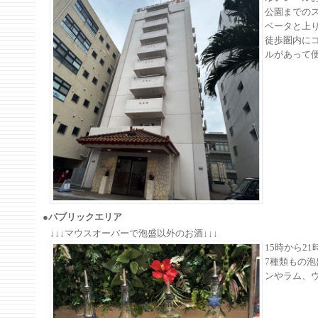
公園までの
ベータと上
徒歩圏内に
ルがあって
●パブリックエリア
↓↓↓マウスオーバーで泡盛以外のお酒↓↓↓
15時から2
7種類もの
ンやラム、