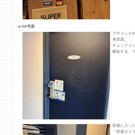
●708号室
アサインされ
角部屋。
チェックイ
解錠する、
部屋に入っ
『部屋タイ