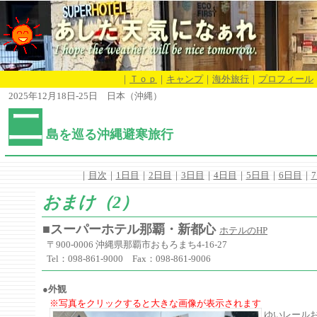
｜
Ｔｏｐ
｜
キャンプ
｜
海外旅行
｜
プロフィール
2025年12月18日-25日 日本（沖縄）
二
島を巡る沖縄避寒旅行
｜
目次
｜
1日目
｜
2日目
｜
3日目
｜
4日目
｜
5日目
｜
6日目
｜
おまけ（2）
■スーパーホテル那覇・新都心
ホテルのHP
〒900-0006 沖縄県那覇市おもろまち4-16-27
Tel：098-861-9000 Fax：098-861-9006
●外観
※写真をクリックすると大きな画像が表示されます
ゆいレール