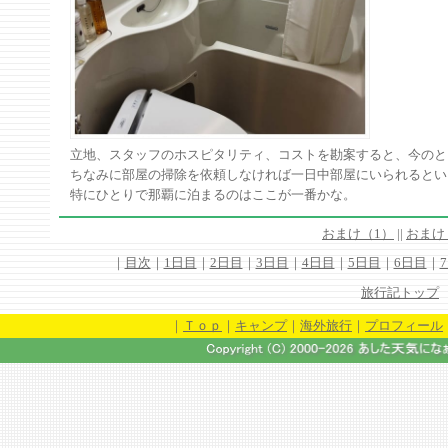
立地、スタッフのホスピタリティ、コストを勘案すると、今のと
ちなみに部屋の掃除を依頼しなければ一日中部屋にいられるとい
特にひとりで那覇に泊まるのはここが一番かな。
おまけ（1）
|
|
おまけ
｜
目次
｜
1日目
｜
2日目
｜
3日目
｜
4日目
｜
5日目
｜
6日目
｜
旅行記トップ
｜
Ｔｏｐ
｜
キャンプ
｜
海外旅行
｜
プロフィール