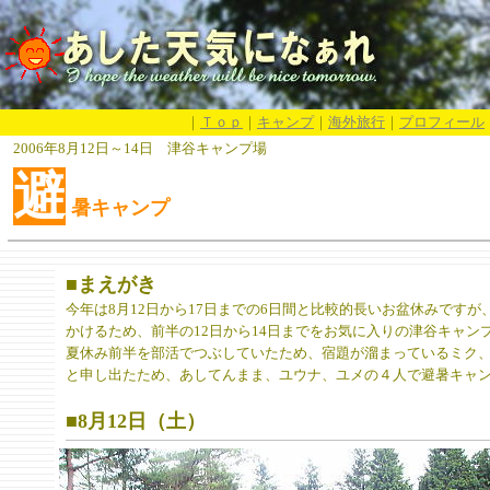
｜
Ｔｏｐ
｜
キャンプ
｜
海外旅行
｜
プロフィール
2006年8月12日～14日 津谷キャンプ場
避
暑キャンプ
■まえがき
今年は8月12日から17日までの6日間と比較的長いお盆休みです
かけるため、前半の12日から14日までをお気に入りの津谷キャン
夏休み前半を部活でつぶしていたため、宿題が溜まっているミク
と申し出たため、あしてんまま、ユウナ、ユメの４人で避暑キャ
■8月12日（土）