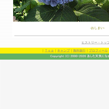
-おしまい-
ヒストリー・トッ
｜
Ｔｏｐ
｜
キャンプ
｜
海外旅行
｜
プロフィール