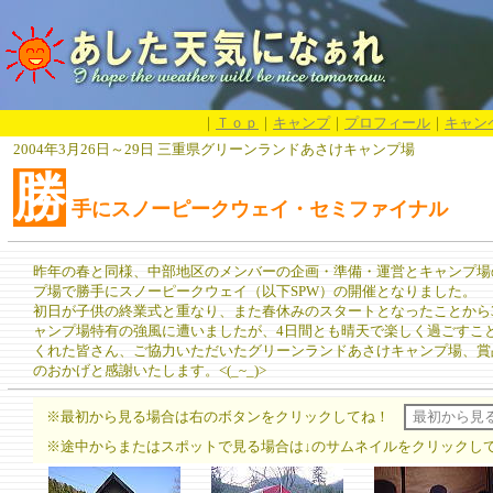
｜
Ｔｏｐ
｜
キャンプ
｜
プロフィール
｜
キャン
2004年3月26日～29日 三重県グリーンランドあさけキャンプ場
勝
手にスノーピークウェイ・セミファイナル
昨年の春と同様、中部地区のメンバーの企画・準備・運営とキャンプ場
プ場で勝手にスノーピークウェイ（以下SPW）の開催となりました。
初日が子供の終業式と重なり、また春休みのスタートとなったことから
ャンプ場特有の強風に遭いましたが、4日間とも晴天で楽しく過ごすこ
くれた皆さん、ご協力いただいたグリーンランドあさけキャンプ場、賞
のおかげと感謝いたします。<(_~_)>
※最初から見る場合は右のボタンをクリックしてね！
※途中からまたはスポットで見る場合は↓のサムネイルをクリックし