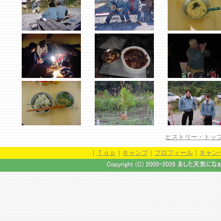
ヒストリー・トッ
｜
Ｔｏｐ
｜
キャンプ
｜
プロフィール
｜
キャン