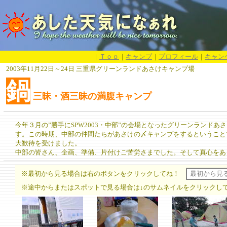
｜
Ｔｏｐ
｜
キャンプ
｜
プロフィール
｜
キャン
2003年11月22日～24日 三重県グリーンランドあさけキャンプ場
鍋
三昧・酒三昧の満腹キャンプ
今年３月の”勝手にSPW2003・中部”の会場となったグリーンランド
す。この時期、中部の仲間たちがあさけの〆キャンプをするということ
大歓待を受けました。
中部の皆さん、企画、準備、片付けご苦労さまでした。そして真心をあ
※最初から見る場合は右のボタンをクリックしてね！
※途中からまたはスポットで見る場合は↓のサムネイルをクリックし