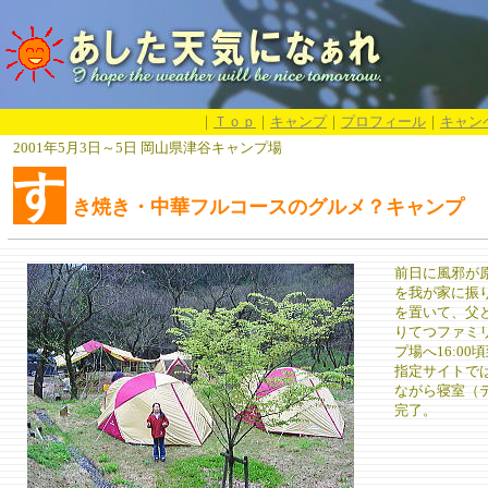
｜
Ｔｏｐ
｜
キャンプ
｜
プロフィール
｜
キャン
2001年5月3日～5日 岡山県津谷キャンプ場
す
き焼き・中華フルコースのグルメ？キャンプ
前日に風邪が
を我が家に振
を置いて、父と
りてつファミ
プ場へ16:0
指定サイトで
ながら寝室（
完了。