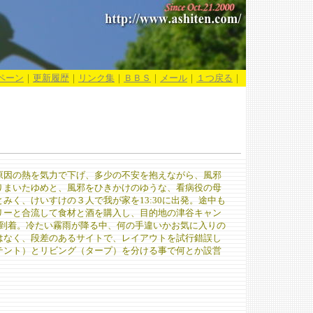
ペーン
｜
更新履歴
｜
リンク集
｜
ＢＢＳ
｜
メール
｜
１つ戻る
｜
原因の熱を気力で下げ、多少の不安を抱えながら、風邪
りまいたゆめと、風邪をひきかけのゆうな、看病役の母
みく、けいすけの３人で我が家を13:30に出発。途中も
リーと合流して食材と酒を購入し、目的地の津谷キャン
0頃到着。冷たい霧雨が降る中、何の手違いかお気に入りの
はなく、段差のあるサイトで、レイアウトを試行錯誤し
テント）とリビング（タープ）を分ける事で何とか設営