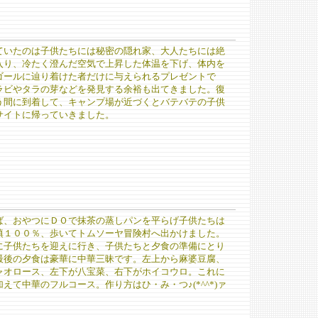
ていたのは子供たちには秘密の隠れ家、大人たちには絶
入り、冷たく澄んだ空気で上昇した体温を下げ、体内を
ゴールに辿り着けた者だけに与えられるプレゼントで
ラビやタラの芽などを発見する余裕も出てきました。復
う間に到着して、キャンプ場が近づくとバテバテの子供
サイトに帰っていきました。
ば、おやつにＤＯで抹茶の蒸しパンを平らげ子供たちは
填１００％、歩いてトムソーヤ冒険村へ出かけました。
に子供たちを迎えに行き、子供たちと夕食の準備にとり
最後の夕食は豪華に中華三昧です。左上から麻婆豆腐、
ャオロース、左下が八宝菜、右下がホイコウロ。これに
えて中華のフルコース。作り方はひ・み・つ♪(*^^*)ァ