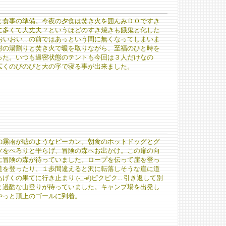
と食事の準備。今夜の夕食は焚き火を囲んみＤＯですき
に多くて大丈夫？というほどのすき焼きも餓鬼と化した
;)おいおい... の前ではあっという間に無くなってしまいま
酎の湯割りと焚き火で暖を取りながら、至福のひと時を
った。いつも過密状態のテントも今回は３人だけなの
広くのびのびと大の字で寝る事が出来ました。
の霧雨が嘘のようなピーカン。朝食のホットドッグとグ
ツをぺろりと平らげ、冒険の森へお出かけ。この扉の向
に冒険の森が待っていました。ロープを伝って崖を登っ
道を登ったり、１歩間違えると沢に転落しそうな崖に道
くの果てに行き止まり (-_-#)ピクピク... 引き返して別
と過酷な山登りが待っていました。キャンプ場を出発し
やっと頂上のゴールに到着。