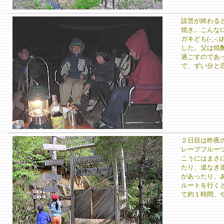
設営が終わる
焼き。こんな
ガキども(-_-
した。父は焼
過ごすのであ
で、ずい分と
２日目は昨夜
レープフルー
こうにはまさ
たり、道なき
があったり、あげ
ルートを行く
て約１時間、