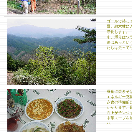
ゴールで待っ
景。雑木林に
浄化します。
す。帰りはワ
路はあっとい
たちは走って
昼食に焼きそ
エネルギー充
夕食の準備前
かかります。
右上がチンジ
中華スープを加
ハ